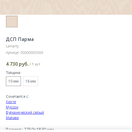
ДСП Парма
Lamarty
Артикул:
00000003369
4 730
руб.
/
1 шт
Толщина
10 мм
16 мм
Сочетается с:
Хюгге
Муссон
Вулканический серый
Малави
Размер: 2750х1830 мм