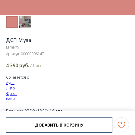
ДСП Муза
Lamarty
Артикул:
00000006147
4 390
руб.
/
1 шт
Сочетается с:
Аура
Лило
Фрост
Рейн
Размер: 2750х1830х16 мм
Тиснение: K
ДОБАВИТЬ В КОРЗИНУ