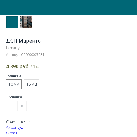
ДСП Маренго
Lamarty
Артикул:
00000003031
4 390
руб.
/
1 шт
Толщина
10 мм
16 мм
Тиснение
L
K
Сочетается с:
Айронвуд
Фрост