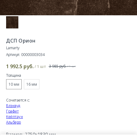
ДСП Орион
Lamarty
Артикул:
00000003034
1 992.5
руб.
/
1 шт
3 985
руб.
/
1 шт
Толщина
10 мм
16 мм
Сочетается с:
Блэквуд
Графит
Кейптаун
Альберо
Размер: 2750х1830 мм