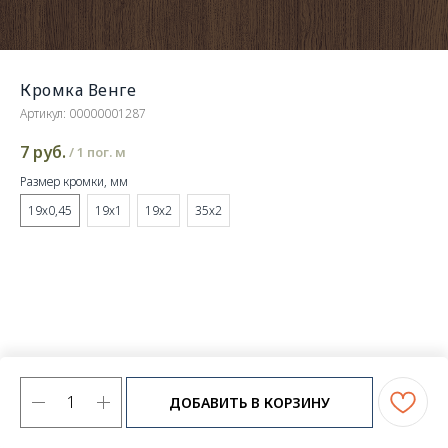
Кромка Венге
Артикул:
00000001287
7
руб.
/
1 пог. м
Размер кромки, мм
19х0,45
19х1
19х2
35х2
ДОБАВИТЬ В КОРЗИНУ