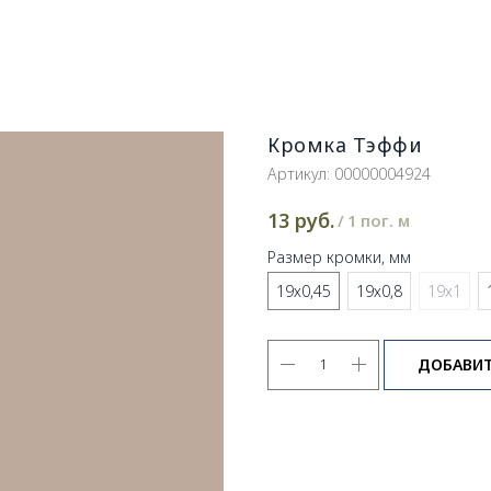
Кромка Тэффи
Артикул:
00000004924
руб.
13
/
1 пог. м
Размер кромки, мм
19х0,45
19х0,8
19х1
ДОБАВИТ