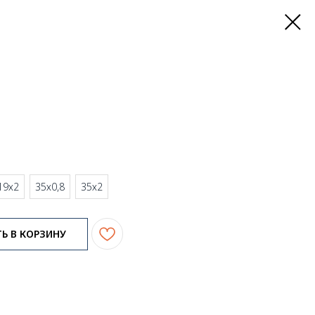
19х2
35х0,8
35х2
Ь В КОРЗИНУ