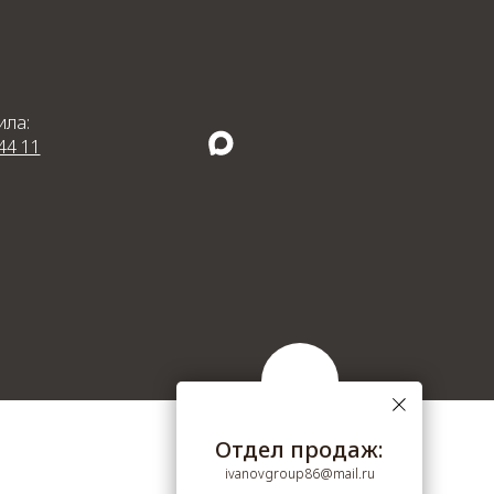
ила:
44 11
Отдел продаж:
ivanovgroup86@mail.ru