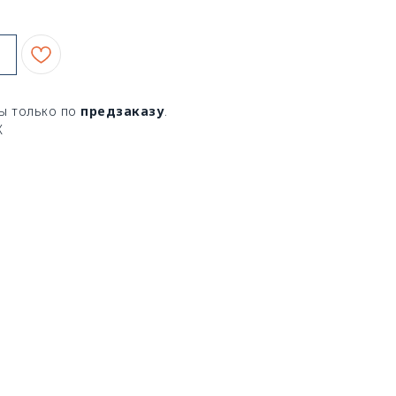
ы только по
предзаказу
.
X