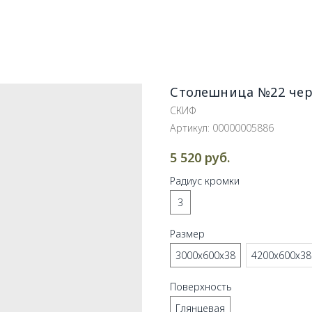
Столешница №22 чер
СКИФ
Артикул:
00000005886
руб.
5 520
Радиус кромки
3
Размер
3000х600х38
4200х600х38
Поверхность
Глянцевая