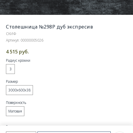
Столешница №298Р дуб экспресив
СКИФ
Артикул:
00000005026
4 515
руб.
Радиус кромки
3
Размер
3000х600х38
Поверхность
Матовая
Этот товар доступен только по
предзаказу
.
Уточните детали в
чате
MAX