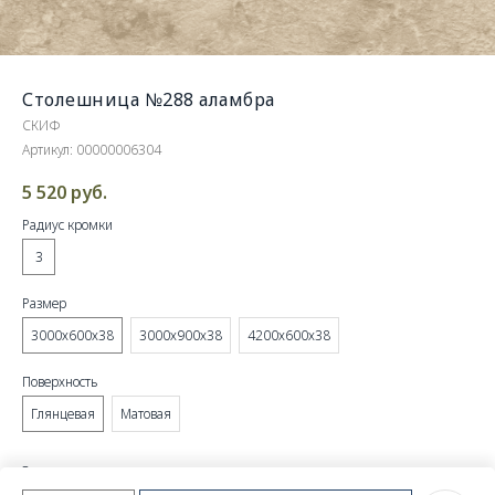
Столешница №288 аламбра
СКИФ
Артикул:
00000006304
5 520
руб.
Радиус кромки
3
Размер
3000х600х38
3000х900х38
4200х600х38
Поверхность
Глянцевая
Матовая
Этот товар доступен только по
предзаказу
.
Уточните детали в
чате
MAX