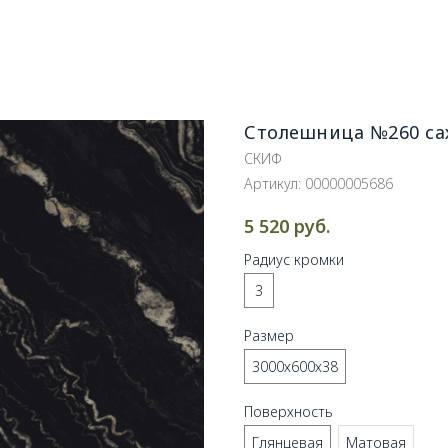
Столешница №260 са
СКИФ
Артикул:
00000005686
руб.
5 520
Радиус кромки
3
Размер
3000х600х38
Поверхность
Глянцевая
Матовая