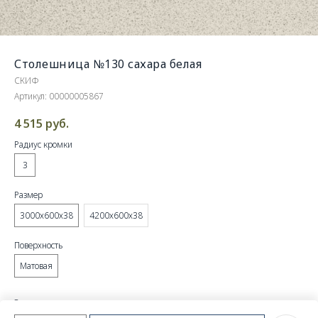
Столешница №130 сахара белая
СКИФ
Артикул:
00000005867
4 515
руб.
Радиус кромки
3
Размер
3000х600х38
4200х600х38
Поверхность
Матовая
Этот товар доступен только по
предзаказу
.
Уточните детали в
чате
MAX