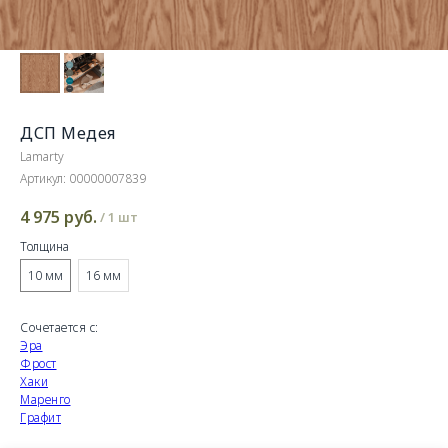
ДСП Медея
Lamarty
Артикул:
00000007839
4 975
руб.
/
1 шт
Толщина
10 мм
16 мм
Сочетается с:
Эра
Фрост
Хаки
Маренго
Графит